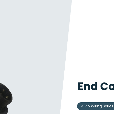
End Ca
4 Pin Wiring Series