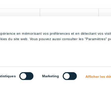
expérience en mémorisant vos préférences et en détectant vos visi
okies du site web. Vous pouvez aussi consulter les "Paramètres" p
atistiques
Marketing
Dimming 120cm Tube –
Bicolour Dimming 180cm Tube –
Bicolo
Afficher les dé
hite
Full Spectrum
Full S