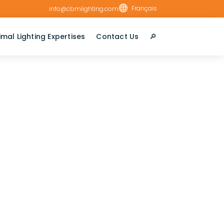

Français
info@cbmlighting.com
imal Lighting Expertises
Contact Us
🔎︎