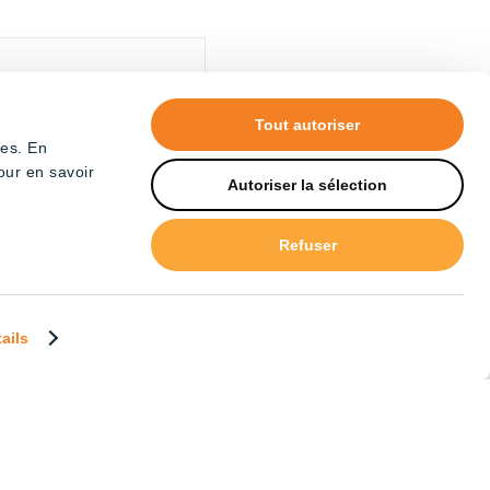
Tout autoriser
tes. En
our en savoir
Autoriser la sélection
Refuser
ur Dimming 120cm Tube –
tails
pectrum