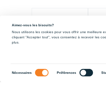
Aimez-vous les biscuits?
Nous utilisons les cookies pour vous offrir une meilleure 
cliquant "Accepter tout", vous consentez à recevoir les co
plus.
Sélection
Nécessaires
Préférences
St
Bicolour Dimming 180cm Tube –
Bicolour 
du
Red and White
Red and W
consentement