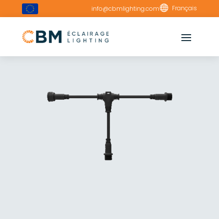

Français
info@cbmlighting.com