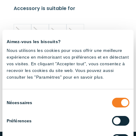
Accessory is suitable for
Aimez-vous les biscuits?
Nous utilisons les cookies pour vous offrir une meilleure
Bicolour
Bicolour
Bicolour
Bicolour
expérience en mémorisant vos préférences et en détectant
Dimmin
Dimmin
Dimmin
Dimmin
vos visites. En cliquant "Accepter tout", vous consentez à
g
g 120cm
g
g 120cm
180cm
Tube –
180cm
Tube –
recevoir les cookies du site web. Vous pouvez aussi
Tube –
Red and
Tube –
Full
consulter les "Paramètres" pour en savoir plus.
Red and
White
Full
Spectru
White
Spectru
m
m
Sélection
Nécessaires
du
consentement
Préférences