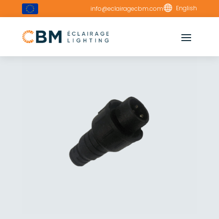

English
info@eclairagecbm.com