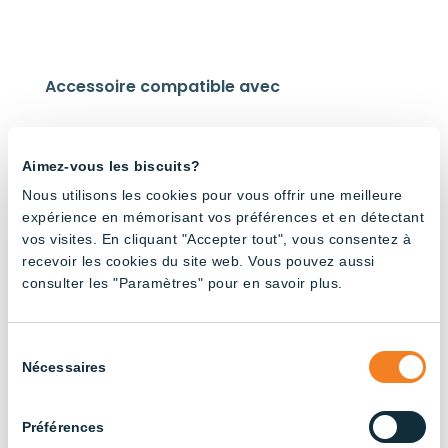
Accessoire compatible avec
Aimez-vous les biscuits?
Nous utilisons les cookies pour vous offrir une meilleure
expérience en mémorisant vos préférences et en détectant
Tube
Tube
Tube
Tube
Tube
vos visites. En cliquant "Accepter tout", vous consentez à
double
double
régulabl
double
double
recevoir les cookies du site web. Vous pouvez aussi
régulati
régulati
e
régulati
régulati
consulter les "Paramètres" pour en savoir plus.
on
on
180cm
on
on
180cm
120cm –
– Rouge
180cm
120cm –
– Rouge
Rouge
et blanc
– Full
Full
et Blanc
et Blanc
Spectru
Spectru
Sélection
m
m
Nécessaires
du
consentement
Préférences