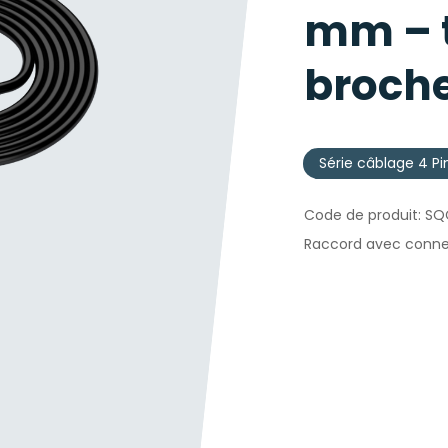
mm – t
broch
Série câblage 4 Pi
SQ
Raccord avec conne