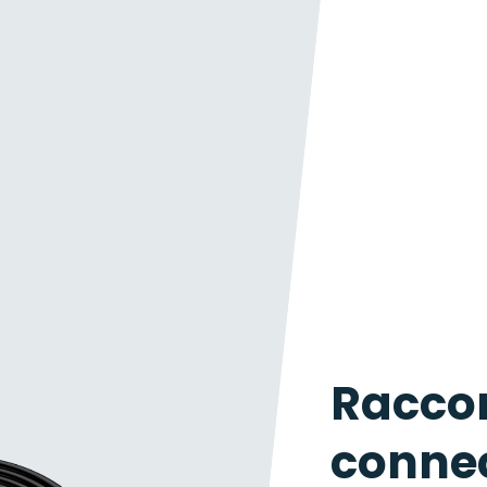
Racco
connec