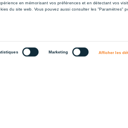
expérience en mémorisant vos préférences et en détectant vos visi
okies du site web. Vous pouvez aussi consulter les "Paramètres" p
e régulation 120cm –
Tube régulable 180cm – Rouge et
Tube d
lanc
blanc
Full S
atistiques
Marketing
Afficher les dé