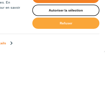
tes. En
our en savoir
Autoriser la sélection
ouble régulation 180cm –
Refuser
pectrum
tails