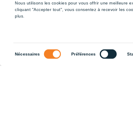
Nous utilisons les cookies pour vous offrir une meilleure 
cliquant "Accepter tout", vous consentez à recevoir les co
plus.
Tube double régulation 180cm –
Tube doubl
Rouge et Blanc
Rouge et B
Sélection
Nécessaires
Préférences
St
du
consentement
Tube double régulation 120cm –