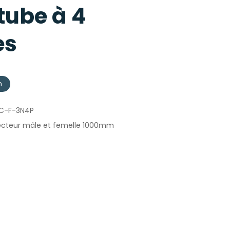
ube à 4
es
n
C-F-3N4P
cteur mâle et femelle 1000mm