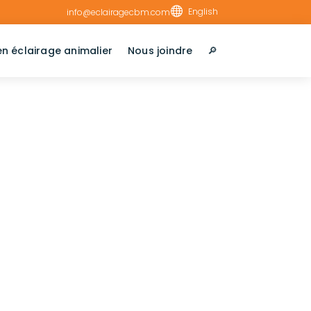

English
info@eclairagecbm.com
en éclairage animalier
Nous joindre
🔎︎