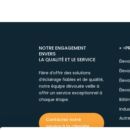
NOTRE ENGAGEMENT
« >
P
ENVERS
LA QUALITÉ ET LE SERVICE
Élev
Éleva
Fière d’offrir des solutions
d’éclairage fiables et de qualité,
Élev
notre équipe dévouée veille à
Éleva
offrir un service exceptionnel à
chaque étape.
Bâtim
Indus
Autr
Contactez notre
service à la clientèle