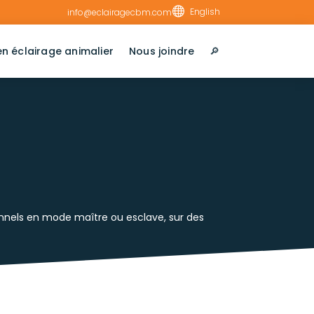

English
info@eclairagecbm.com
en éclairage animalier
Nous joindre
🔎︎
ionnels en mode maître ou esclave, sur des