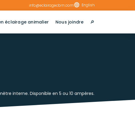

English
info@eclairagecbm.com
en éclairage animalier
Nous joindre
🔎︎
tre interne. Disponible en 5 ou 10 ampères.