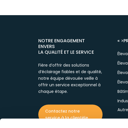
NOTRE ENGAGEMENT
« >
P
ENVERS
LA QUALITÉ ET LE SERVICE
Élev
Éleva
Fière d’offrir des solutions
d’éclairage fiables et de qualité,
Élev
notre équipe dévouée veille à
Éleva
offrir un service exceptionnel à
chaque étape.
Bâtim
Indus
Autr
Contactez notre
service à la clientèle