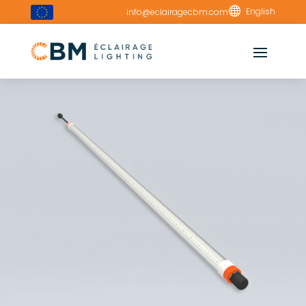

English
info@eclairagecbm.com