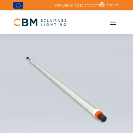

English
info@eclairagecbm.com