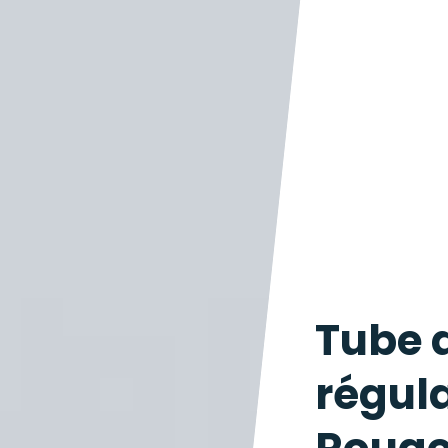
Tube 
régul