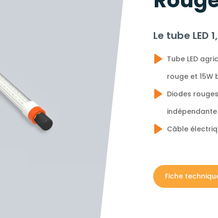
Rouge
Le tube LED 
Tube LED agri
rouge et 15W 
Diodes rouges
indépendante
Câble électri
Fiche techniqu