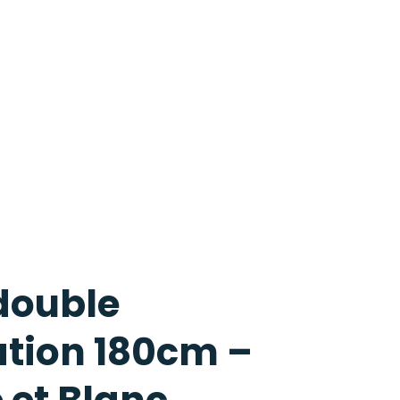
double
ation 180cm –