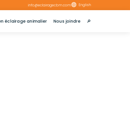

English
info@eclairagecbm.com
en éclairage animalier
Nous joindre
🔎︎