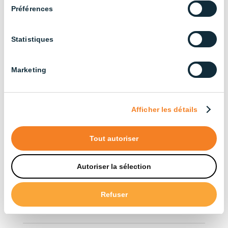
Tous nos produits (33.5)
Préférences
Trier par application
Statistiques
Bâtiments agricoles (3)
Marketing
Élevage bovin (13)
Élevage de poulets de chair (14)
Afficher les détails
Industriel (13)
Élevage de poules pondeuses (13)
Tout autoriser
Élevage porcin (22)
Autoriser la sélection
Trier par type
Refuser
Accessoires (12)