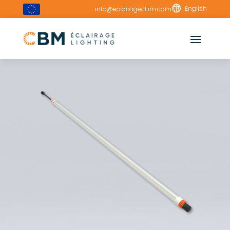

English
info@eclairagecbm.com