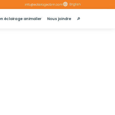

English
info@eclairagecbm.com
en éclairage animalier
Nous joindre
🔎︎