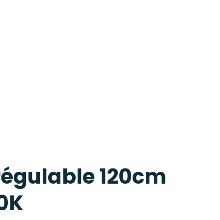
régulable 120cm
0K