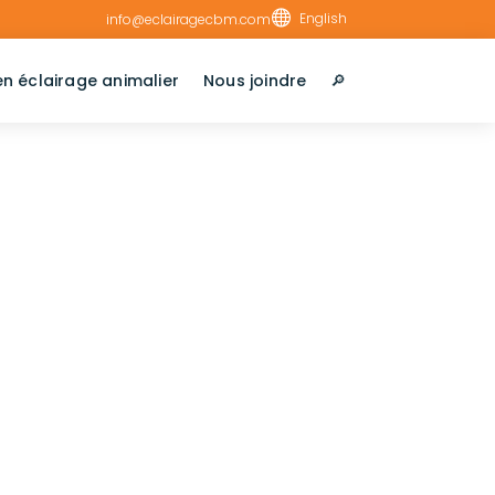

English
info@eclairagecbm.com
en éclairage animalier
Nous joindre
🔎︎