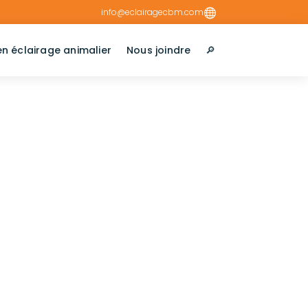

info@eclairagecbm.com
en éclairage animalier
Nous joindre
🔎︎