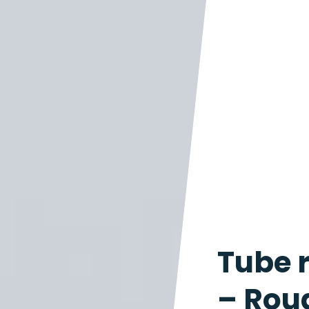
Tube 
– Rou