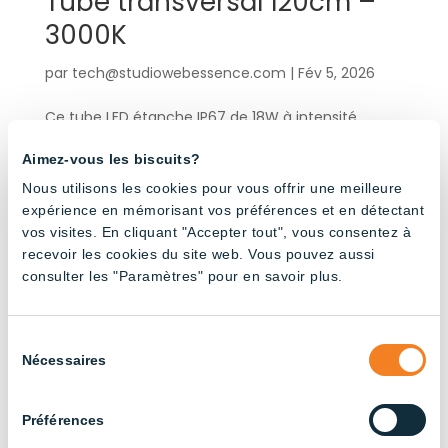
Tube transversal 120cm –
3000K
par
tech@studiowebessence.com
|
Fév 5, 2026
Ce tube LED étanche IP67 de 18W à intensité
variable est conçu pour une installation simple et
Aimez-vous les biscuits?
rapide grâce à son câble en forme de T équipé de
connecteurs à connexion rapide.Conçu pour les
Nous utilisons les cookies pour vous offrir une meilleure
environnements exigeants, il offre un éclairage
expérience en mémorisant vos préférences et en détectant
fiable et hautement efficace...
vos visites. En cliquant "Accepter tout", vous consentez à
recevoir les cookies du site web. Vous pouvez aussi
consulter les "Paramètres" pour en savoir plus.
« Entrées précédentes
Products by application
Sélection
Nécessaires
du
consentement
Autres formes d'élevage
(15)
Préférences
Bâtiments agricoles
(3)