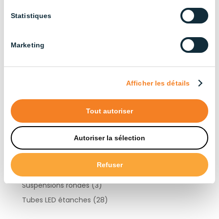
Élevage bovin
(13)
Statistiques
Élevage de canards
(6)
Élevage de chèvres
(10)
Marketing
Élevage de dindes
(10)
Élevage de poules pondeuses
(13)
Élevage de poulets de chair
(14)
Afficher les détails
Élevage porcin
(22)
Industriel
(13)
Tout autoriser
Products by type
Autoriser la sélection
Refuser
Contrôleurs d’éclairage
(3)
Suspensions rondes
(3)
Tubes LED étanches
(28)