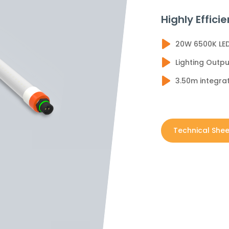
Highly Effic
20W 6500K LED
Lighting Outp
3.50m integrat
Technical Shee