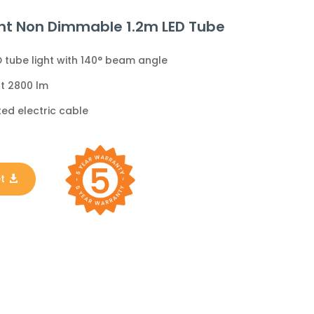
ient Non Dimmable 1.2m LED Tube
 tube light with 140° beam angle
ut 2800 lm
ed electric cable
t