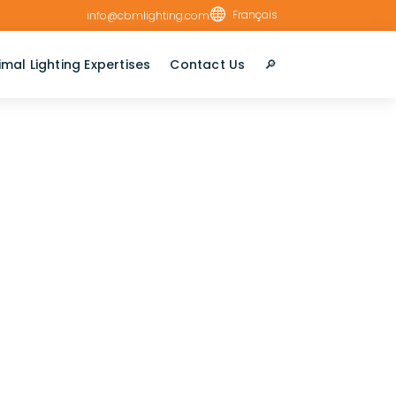

Français
info@cbmlighting.com
imal Lighting Expertises
Contact Us
🔎︎