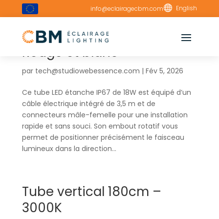

English
info@eclairagecbm.com
Tube régulable 180cm –
Rouge et blanc
par
tech@studiowebessence.com
|
Fév 5, 2026
Ce tube LED étanche IP67 de 18W est équipé d’un
câble électrique intégré de 3,5 m et de
connecteurs mâle-femelle pour une installation
rapide et sans souci. Son embout rotatif vous
permet de positionner précisément le faisceau
lumineux dans la direction...
Tube vertical 180cm –
3000K