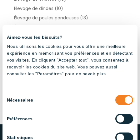
Élevage de dindes
(10)
Élevage de poules pondeuses
(13)
Élevage de poulets de chair
(14)
Élevage porcin
(22)
Aimez-vous les biscuits?
Industriel
(13)
Nous utilisons les cookies pour vous offrir une meilleure
expérience en mémorisant vos préférences et en détectant
vos visites. En cliquant "Accepter tout", vous consentez à
Products by type
recevoir les cookies du site web. Vous pouvez aussi
consulter les "Paramètres" pour en savoir plus.
Contrôleurs d’éclairage
(3)
Suspensions rondes
(3)
Sélection
Nécessaires
du
Tubes LED étanches
(28)
consentement
Préférences
Statistiques