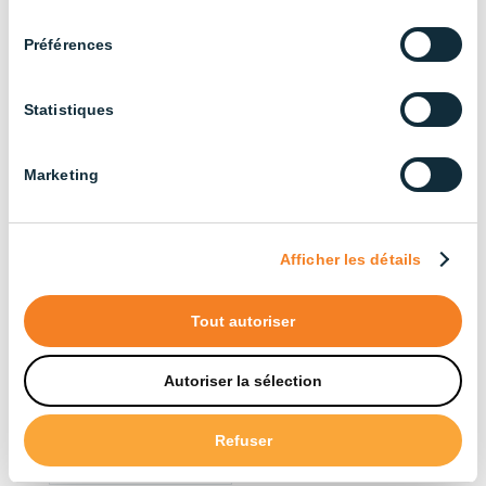
consentement
Préférences
Statistiques
Marketing
Tube régulable
Tube régulable
180cm – 6500K
180cm – Full
Spectrum
Afficher les détails
Tout autoriser
Autoriser la sélection
Refuser