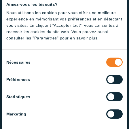
Aimez-vous les biscuits?
Des produits LED de haute
Nous utilisons les cookies pour vous offrir une meilleure
qualité conçus pour
expérience en mémorisant vos préférences et en détectant
répondre à vos besoins
vos visites. En cliquant "Accepter tout", vous consentez à
recevoir les cookies du site web. Vous pouvez aussi
Des produits conçus avec performance et
consulter les "Paramètres" pour en savoir plus.
durabilité en tête
Sélection
Nécessaires
du
consentement
Préférences
Technologie Stardim
Statistiques
Régulation de 0,2 % à 100 %
Simulation du lever et du coucher du soleil
Marketing