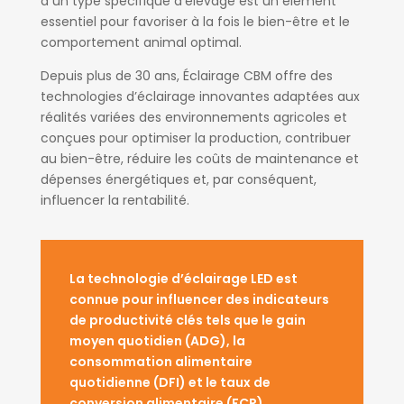
à un type spécifique d’élevage est un élément
essentiel pour favoriser à la fois le bien-être et le
comportement animal optimal.
Depuis plus de 30 ans, Éclairage CBM offre des
technologies d’éclairage innovantes adaptées aux
réalités variées des environnements agricoles et
conçues pour optimiser la production, contribuer
au bien-être, réduire les coûts de maintenance et
dépenses énergétiques et, par conséquent,
influencer la rentabilité.
La technologie d’éclairage LED est
connue pour influencer des indicateurs
de productivité clés tels que le gain
moyen quotidien (ADG), la
consommation alimentaire
quotidienne (DFI) et le taux de
conversion alimentaire (FCR).