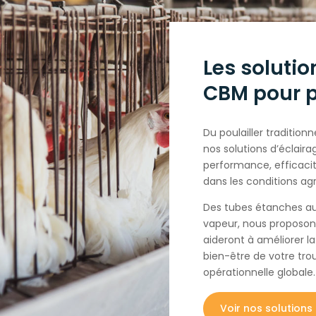
Les solutio
CBM pour p
Du poulailler traditionn
nos solutions d’éclaira
performance, efficaci
dans les conditions agr
Des tubes étanches aux
vapeur, nous proposons
aideront à améliorer la
bien-être de votre tro
opérationnelle globale.
Voir nos solutions