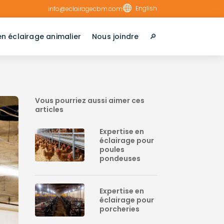

English
info@eclairagecbm.com
en éclairage animalier
Nous joindre
🔎︎
Vous pourriez aussi aimer ces
articles
Expertise en
éclairage pour
poules
pondeuses
Expertise en
éclairage pour
porcheries