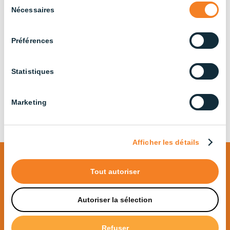
Sélection
Nécessaires
du
consentement
Préférences
Tube transversal
Tube transversal
Statistiques
120cm – 3000K
120cm – 4000K
Marketing
Afficher les détails
Tout autoriser
Des produits pour toutes les
Autoriser la sélection
industries,
sans compromis
Refuser