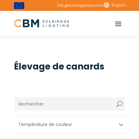

English
info@eclairagecbm.com
Élevage de canards
U
Température de couleur