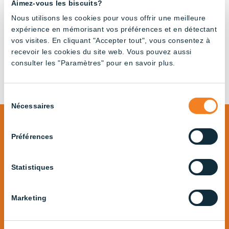
Aimez-vous les biscuits?
Nous utilisons les cookies pour vous offrir une meilleure
Tube régulable
Tube régulable
expérience en mémorisant vos préférences et en détectant
180cm – 3000K
180cm – Full
vos visites. En cliquant "Accepter tout", vous consentez à
Spectrum
recevoir les cookies du site web. Vous pouvez aussi
consulter les "Paramètres" pour en savoir plus.
Sélection
Nécessaires
du
consentement
Préférences
Des produits pour toutes les
industries,
Statistiques
sans compromis
Marketing
Explorez tous nos produits