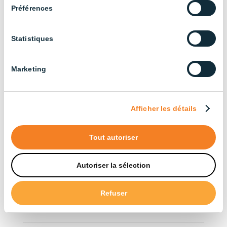
Tous nos produits (33.5)
Préférences
Trier par application
Statistiques
Bâtiments agricoles (3)
Marketing
Élevage bovin (13)
Élevage de poulets de chair (14)
Afficher les détails
Industriel (13)
Élevage de poules pondeuses (13)
Tout autoriser
Élevage porcin (22)
Autoriser la sélection
Trier par type
Refuser
Accessoires (12)