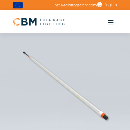

English
info@eclairagecbm.com