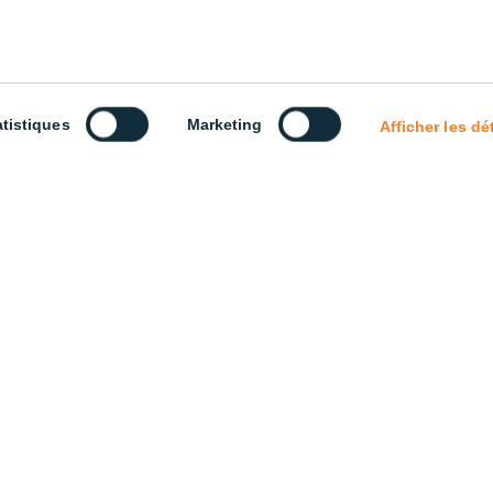
atistiques
Marketing
Afficher les dé
scription
Code de produit
Instructions d’installat
Ce luminaire suspendu LED High Bay 200w est hautement polyval
puissances et températures de couleur. Il est construit avec un
pression avec une dissipation à haut rendement. Le détecteur 