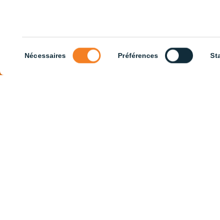
Sélection
Nécessaires
Préférences
St
du
CE
consentement
De
Tous nos produits (33.5)
Trier par
application
Bâtiments agricoles (3)
Élevage bovin (13)