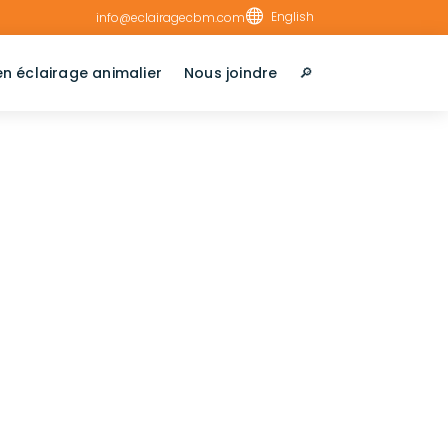

English
info@eclairagecbm.com
en éclairage animalier
Nous joindre
🔎︎