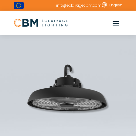

English
info@eclairagecbm.com