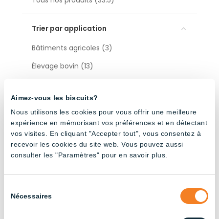
Tous nos produits (33.5)
Trier par application
Bâtiments agricoles (3)
Élevage bovin (13)
Élevage de poulets de chair (14)
Aimez-vous les biscuits?
Industriel (13)
Nous utilisons les cookies pour vous offrir une meilleure
Élevage de poules pondeuses (13)
expérience en mémorisant vos préférences et en détectant
vos visites. En cliquant "Accepter tout", vous consentez à
Élevage porcin (22)
recevoir les cookies du site web. Vous pouvez aussi
consulter les "Paramètres" pour en savoir plus.
Trier par type
Sélection
Accessoires (12)
Nécessaires
du
consentement