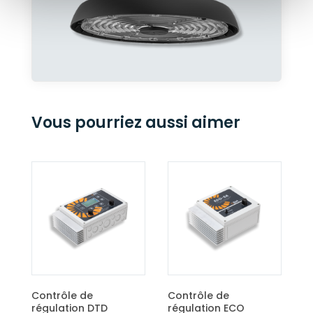
Vous pourriez aussi aimer
Contrôle de
Contrôle de
Sus
régulation DTD
régulation ECO
240