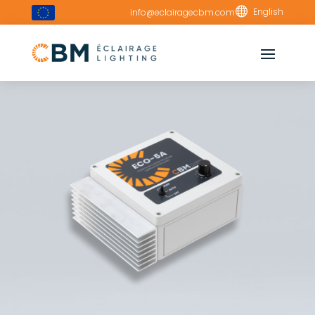

English
info@eclairagecbm.com