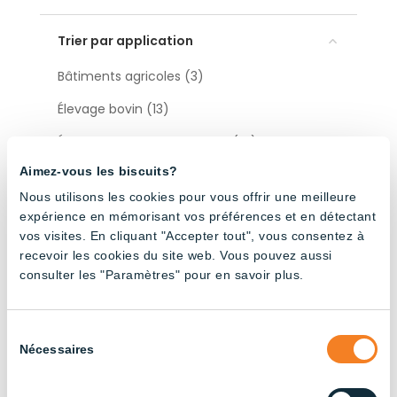
Trier par application
Bâtiments agricoles (3)
Élevage bovin (13)
Élevage de poulets de chair (14)
Aimez-vous les biscuits?
Industriel (13)
Nous utilisons les cookies pour vous offrir une meilleure
Élevage de poules pondeuses (13)
expérience en mémorisant vos préférences et en détectant
vos visites. En cliquant "Accepter tout", vous consentez à
Élevage porcin (22)
recevoir les cookies du site web. Vous pouvez aussi
consulter les "Paramètres" pour en savoir plus.
Trier par type
Sélection
Accessoires (12)
Nécessaires
du
consentement