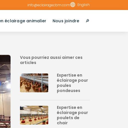

English
info@eclairagecbm.com
en éclairage animalier
Nous joindre
🔎︎
Vous pourriez aussi aimer ces
articles
Expertise en
éclairage pour
poules
pondeuses
Expertise en
éclairage pour
poulets de
chair