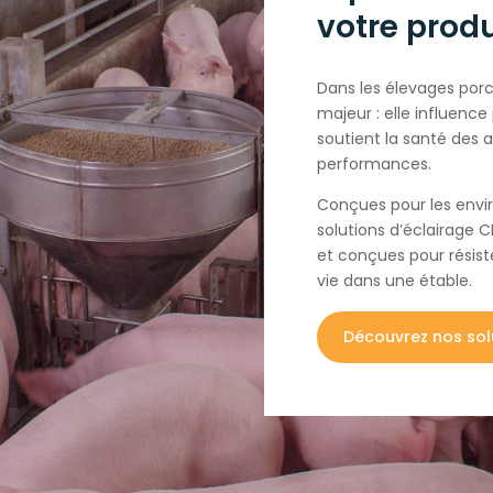
votre prod
Dans les élevages porc
majeur : elle influenc
soutient la santé des 
performances.
Conçues pour les envir
solutions d’éclairage C
et conçues pour résist
vie dans une étable.
Découvrez nos sol