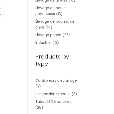
Élevage de dindes
(10)
Élevage de poules
à
pondeuses
(13)
ts,
Élevage de poulets de
chair
(14)
Élevage porcin
(22)
Industriel
(13)
Products by
type
Contrôleurs d’éclairage
(3)
Suspensions rondes
(3)
Tubes LED étanches
(28)