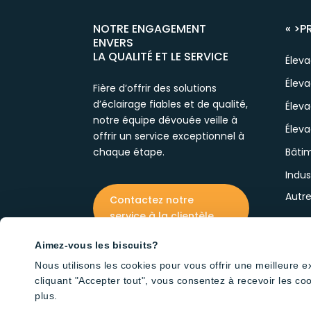
NOTRE ENGAGEMENT
« >
P
ENVERS
LA QUALITÉ ET LE SERVICE
Élev
Éleva
Fière d’offrir des solutions
d’éclairage fiables et de qualité,
Élev
notre équipe dévouée veille à
Éleva
offrir un service exceptionnel à
chaque étape.
Bâtim
Indus
Autr
Contactez notre
service à la clientèle
Aimez-vous les biscuits?
Nous utilisons les cookies pour vous offrir une meilleure 
cliquant "Accepter tout", vous consentez à recevoir les co
plus.