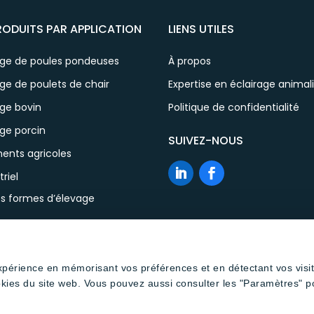
RODUITS PAR APPLICATION
LIENS UTILES
age de poules pondeuses
À propos
ge de poulets de chair
Expertise en éclairage animal
age bovin
Politique de confidentialité
ge porcin
SUIVEZ-NOUS
ents agricoles
triel
es formes d’élevage
expérience en mémorisant vos préférences et en détectant vos visi
okies du site web. Vous pouvez aussi consulter les "Paramètres" p