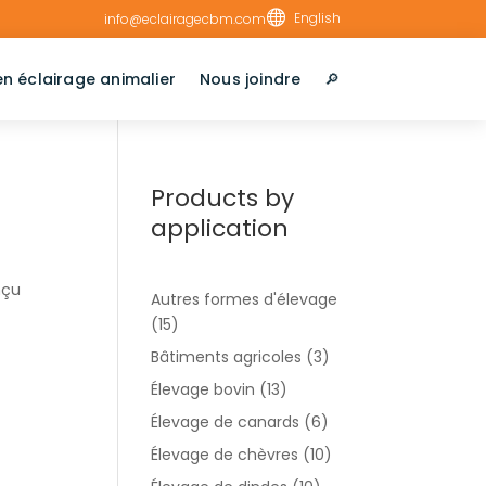

English
info@eclairagecbm.com
en éclairage animalier
Nous joindre
🔎︎
Products by
application
nçu
Autres formes d'élevage
(15)
Bâtiments agricoles
(3)
Élevage bovin
(13)
Élevage de canards
(6)
Élevage de chèvres
(10)