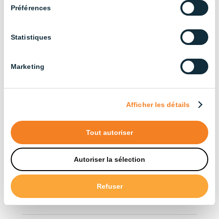
Tous nos produits (33.5)
Préférences
Trier par application
Statistiques
Bâtiments agricoles (3)
Marketing
Élevage bovin (13)
Élevage de poulets de chair (14)
Afficher les détails
Industriel (13)
Élevage de poules pondeuses (13)
Tout autoriser
Élevage porcin (22)
Autoriser la sélection
Trier par type
Refuser
Accessoires (12)