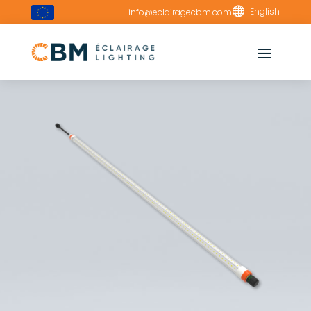

English
info@eclairagecbm.com