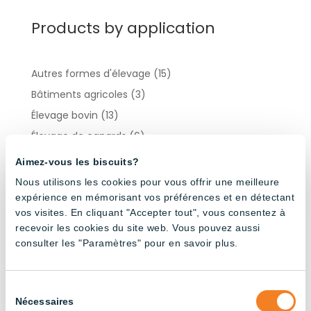
Products by application
Autres formes d'élevage
(15)
Bâtiments agricoles
(3)
Élevage bovin
(13)
Élevage de canards
(6)
Élevage de chèvres
(10)
Aimez-vous les biscuits?
Élevage de dindes
(10)
Nous utilisons les cookies pour vous offrir une meilleure
expérience en mémorisant vos préférences et en détectant
Élevage de poules pondeuses
(13)
vos visites. En cliquant "Accepter tout", vous consentez à
Élevage de poulets de chair
(14)
recevoir les cookies du site web. Vous pouvez aussi
Élevage porcin
(22)
consulter les "Paramètres" pour en savoir plus.
Industriel
(13)
Sélection
Products by type
Nécessaires
du