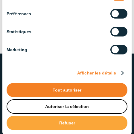
consentement
Préférences
Contrôleurs d’éclairage
(3)
Suspensions rondes
(3)
Statistiques
Tubes LED étanches
(28)
Marketing
Afficher les détails
NOTRE ENGAGEMENT ENVERS
LA QUALITÉ ET LE SERVICE
Tout autoriser
Fière d’offrir des solutions d’éclairage fiables et de
qualité, notre équipe dévouée veille à offrir un
Autoriser la sélection
service exceptionnel à chaque étape.
Refuser