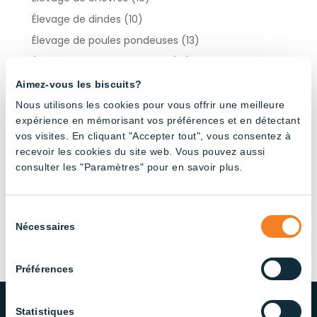
Élevage de dindes
(10)
Élevage de poules pondeuses
(13)
Élevage de poulets de chair
(14)
Élevage porcin
(22)
Aimez-vous les biscuits?
Industriel
(13)
Nous utilisons les cookies pour vous offrir une meilleure
expérience en mémorisant vos préférences et en détectant
vos visites. En cliquant "Accepter tout", vous consentez à
Products by type
recevoir les cookies du site web. Vous pouvez aussi
consulter les "Paramètres" pour en savoir plus.
Contrôleurs d’éclairage
(3)
Suspensions rondes
(3)
Sélection
Nécessaires
du
Tubes LED étanches
(28)
consentement
Préférences
Statistiques