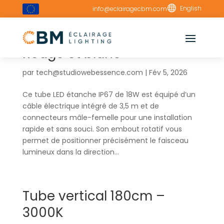

English
info@eclairagecbm.com
Tube régulable 180cm –
Rouge et blanc
par
tech@studiowebessence.com
|
Fév 5, 2026
Ce tube LED étanche IP67 de 18W est équipé d’un
câble électrique intégré de 3,5 m et de
connecteurs mâle-femelle pour une installation
rapide et sans souci. Son embout rotatif vous
permet de positionner précisément le faisceau
lumineux dans la direction...
Tube vertical 180cm –
3000K