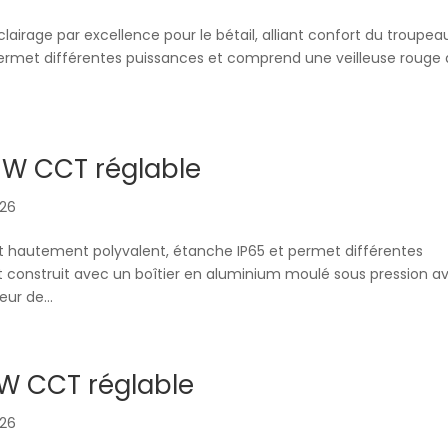
clairage par excellence pour le bétail, alliant confort du troupea
ermet différentes puissances et comprend une veilleuse rouge
0W CCT réglable
026
t hautement polyvalent, étanche IP65 et permet différentes
st construit avec un boîtier en aluminium moulé sous pression a
ur de...
W CCT réglable
026