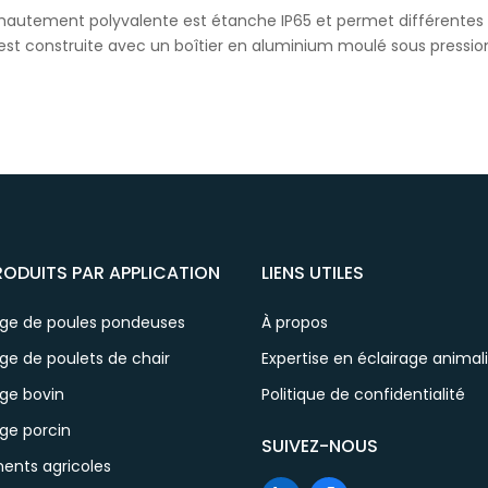
w hautement polyvalente est étanche IP65 et permet différentes
 est construite avec un boîtier en aluminium moulé sous pressio
RODUITS PAR APPLICATION
LIENS UTILES
age de poules pondeuses
À propos
ge de poulets de chair
Expertise en éclairage animal
age bovin
Politique de confidentialité
ge porcin
SUIVEZ-NOUS
ents agricoles