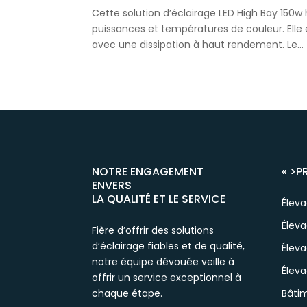
Cette solution d’éclairage LED High Bay 150
puissances et températures de couleur. Elle
avec une dissipation à haut rendement. Le...
NOTRE ENGAGEMENT
« >
P
ENVERS
LA QUALITÉ ET LE SERVICE
Élev
Éleva
Fière d’offrir des solutions
d’éclairage fiables et de qualité,
Élev
notre équipe dévouée veille à
Éleva
offrir un service exceptionnel à
chaque étape.
Bâtim