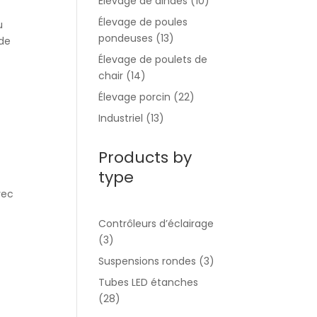
Élevage de dindes
(10)
Élevage de poules
u
pondeuses
(13)
 de
Élevage de poulets de
chair
(14)
Élevage porcin
(22)
Industriel
(13)
Products by
type
vec
Contrôleurs d’éclairage
(3)
Suspensions rondes
(3)
Tubes LED étanches
(28)