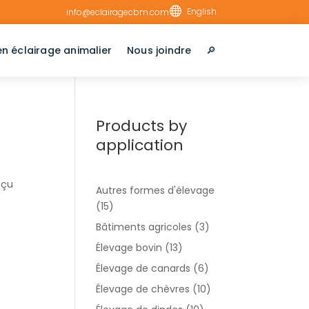

English
info@eclairagecbm.com
en éclairage animalier
Nous joindre
🔎︎
Products by
application
nçu
Autres formes d'élevage
(15)
Bâtiments agricoles
(3)
Élevage bovin
(13)
Élevage de canards
(6)
Élevage de chèvres
(10)