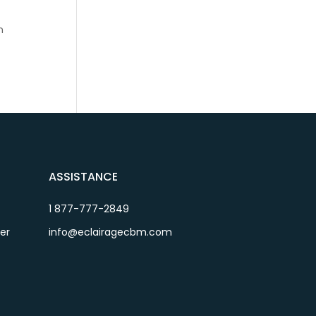
n
ASSISTANCE
1 877-777-2849
ier
info@eclairagecbm.com