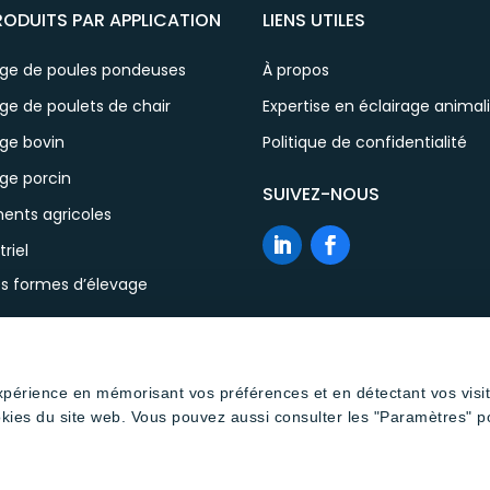
RODUITS PAR APPLICATION
LIENS UTILES
age de poules pondeuses
À propos
ge de poulets de chair
Expertise en éclairage animal
age bovin
Politique de confidentialité
ge porcin
SUIVEZ-NOUS
ents agricoles
triel
es formes d’élevage
expérience en mémorisant vos préférences et en détectant vos visi
okies du site web. Vous pouvez aussi consulter les "Paramètres" p