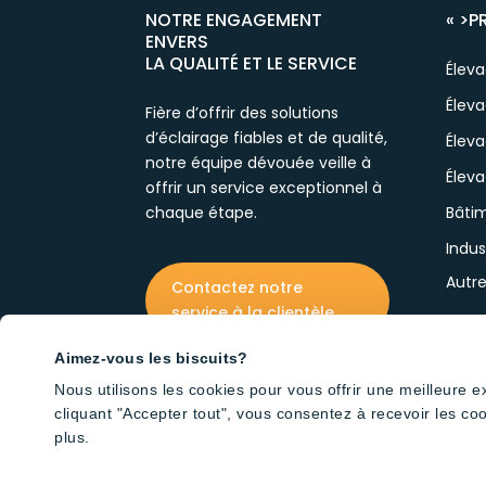
NOTRE ENGAGEMENT
« >
P
ENVERS
LA QUALITÉ ET LE SERVICE
Élev
Éleva
Fière d’offrir des solutions
d’éclairage fiables et de qualité,
Élev
notre équipe dévouée veille à
Éleva
offrir un service exceptionnel à
chaque étape.
Bâtim
Indus
Autr
Contactez notre
service à la clientèle
Aimez-vous les biscuits?
Nous utilisons les cookies pour vous offrir une meilleure 
cliquant "Accepter tout", vous consentez à recevoir les co
plus.