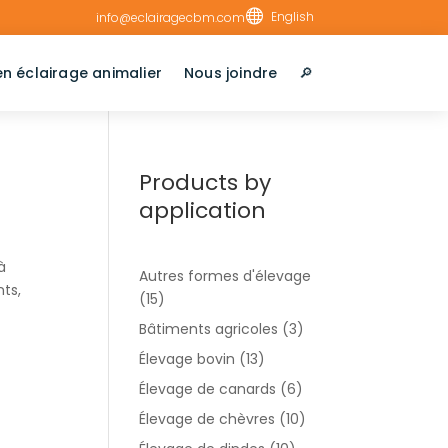

English
info@eclairagecbm.com
en éclairage animalier
Nous joindre
🔎︎
Products by
application
à
Autres formes d'élevage
ts,
(15)
Bâtiments agricoles
(3)
Élevage bovin
(13)
Élevage de canards
(6)
Élevage de chèvres
(10)