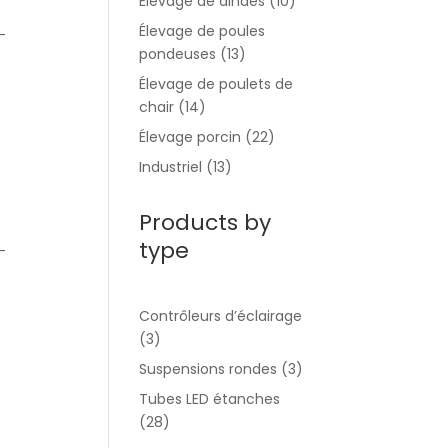
Élevage de dindes
(10)
Élevage de poules
-
pondeuses
(13)
Élevage de poulets de
chair
(14)
Élevage porcin
(22)
Industriel
(13)
Products by
type
-
Contrôleurs d’éclairage
(3)
Suspensions rondes
(3)
Tubes LED étanches
(28)