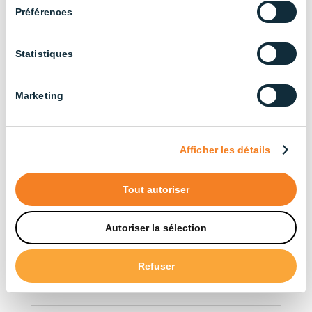
Tous nos produits (33.5)
Préférences
Trier par application
Statistiques
Bâtiments agricoles (3)
Marketing
Élevage bovin (13)
Élevage de poulets de chair (14)
Afficher les détails
Industriel (13)
Élevage de poules pondeuses (13)
Tout autoriser
Élevage porcin (22)
Autoriser la sélection
Trier par type
Refuser
Accessoires (12)