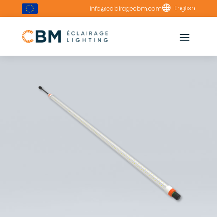

English
info@eclairagecbm.com