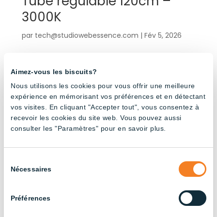
Tube régulable 120cm –
3000K
par
tech@studiowebessence.com
|
Fév 5, 2026
Ce tube LED de 18W étanche IP67 est équipé d’un
câble électrique intégré de 3,5 m et de
Aimez-vous les biscuits?
connecteurs mâle-femelle pour une installation
Nous utilisons les cookies pour vous offrir une meilleure
rapide et sans souci. Son embout rotatif vous
expérience en mémorisant vos préférences et en détectant
permet de positionner précisément le faisceau
vos visites. En cliquant "Accepter tout", vous consentez à
lumineux dans la direction souhaitée....
recevoir les cookies du site web. Vous pouvez aussi
consulter les "Paramètres" pour en savoir plus.
Products by application
Sélection
Nécessaires
du
consentement
Autres formes d'élevage
(15)
Préférences
Bâtiments agricoles
(3)
Élevage bovin
(13)