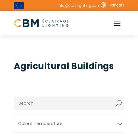

Français
info@cbmlighting.com
Agricultural Buildings
U
Colour Temperature