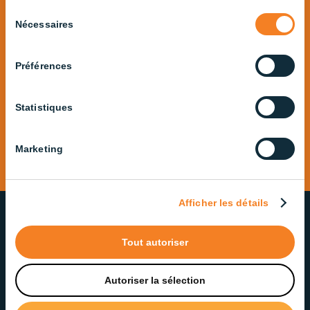
Industries
Sélection
Nécessaires
du
consentement
Explore All CBM Lighting Products
Préférences
Statistiques
Marketing
Afficher les détails
Tout autoriser
OUR COMMITMENT TO QUALITY
AND SERVICE
Autoriser la sélection
We take pride in delivering lighting solutions that