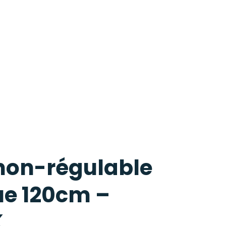
non-régulable
e 120cm –
K