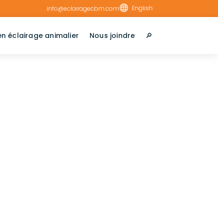

English
info@eclairagecbm.com
en éclairage animalier
Nous joindre
🔎︎